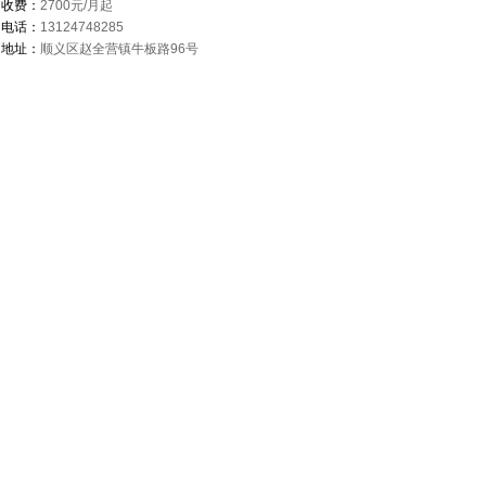
收费：
2700元/月起
电话：
13124748285
地址：
顺义区赵全营镇牛板路96号