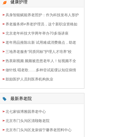
健康护理
>
具身智能赋能养老照护：作为科技发布人形护
>
养老服务师≠养老护理员，这个新职业资格如
>
北京老年科技大学两年举办70多场讲座
>
老年用品推陈出新 试用难成消费痛点，助老
>
三地养老服务“同质同标”护理人才培养“校
>
热衷刷视频 频频被忽悠老年人！短视频不全
>
做针线 唱老歌……多种尝试延缓认知症病情
>
鼓励医护人员到医养机构执业
最新养老院
>
北七家镇博雅园养老中心
>
北京市门头沟区清颐敬老院
>
北京市门头沟区龙泉镇宁馨养老照料中心