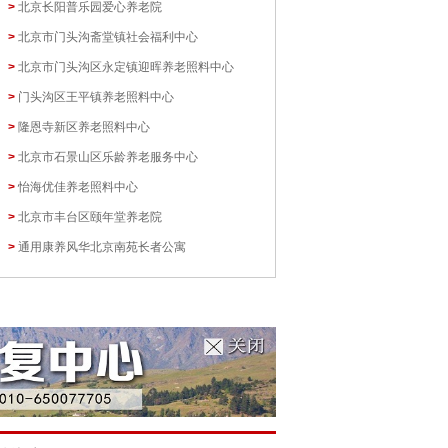
>
北京长阳普乐园爱心养老院
>
北京市门头沟斋堂镇社会福利中心
>
北京市门头沟区永定镇迎晖养老照料中心
>
门头沟区王平镇养老照料中心
>
隆恩寺新区养老照料中心
>
北京市石景山区乐龄养老服务中心
>
怡海优佳养老照料中心
>
北京市丰台区颐年堂养老院
>
通用康养风华北京南苑长者公寓