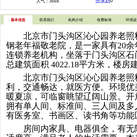
分享到
0
人气：3668
基本信息
联系我们
机构介绍
收费标准
环境设
北京市门头沟区沁心园养老照
钢老年福敬老院，是一家具有
20
余
连锁养老机构，坐落于门头沟区石
总建筑面积
4022.18
平方米
，楼房
北京市门头沟区沁心园养老照
利，交通畅达，就医方便。环境优
暖夏凉，
可临窗眺望辽阔山景
。
开
拥有单人间、标准间、三人间及多
有
医务室、书画区、读书角等功能
房间内家具、电器俱全，有无