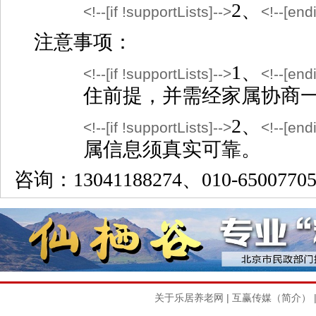
2、
<!--[if !supportLists]-->
<!--[endi
注意事项：
1、
<!--[if !supportLists]-->
<!--[endi
住前提，并需经家属协商
2、
<!--[if !supportLists]-->
<!--[endi
属信息须真实可靠。
咨询：13041188274、
010-6500770
关于乐居养老网
|
互赢传媒（简介）