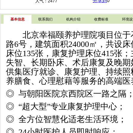
分享到
0
人气：2477
基本信息
联系我们
机构介绍
收费标准
环境设
北京幸福颐养护理院项目位于
路6号，建筑面积24000㎡，共设床
床位135张，康复护理床位415张
失智、长期卧床、术后康复及晚期
供集医疗就诊、康复护理、持续照
养膳食、心理慰藉等服务的高端医
◎
与朝阳医院京西院区一路之隔
◎ “超大型”专业康复护理中心；
◎ 全方位智慧化适老生活环境；
◎ 24小时医护人员即时响应；