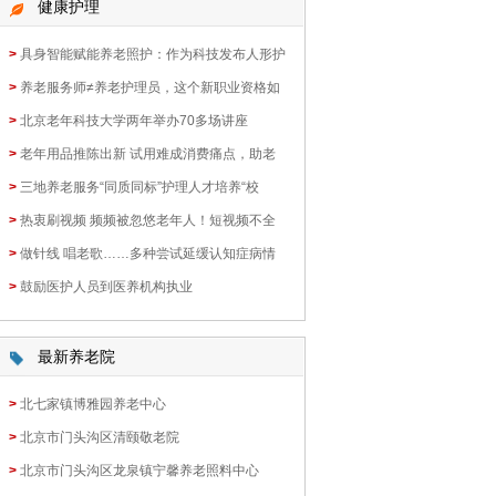
健康护理
>
具身智能赋能养老照护：作为科技发布人形护
>
养老服务师≠养老护理员，这个新职业资格如
>
北京老年科技大学两年举办70多场讲座
>
老年用品推陈出新 试用难成消费痛点，助老
>
三地养老服务“同质同标”护理人才培养“校
>
热衷刷视频 频频被忽悠老年人！短视频不全
>
做针线 唱老歌……多种尝试延缓认知症病情
>
鼓励医护人员到医养机构执业
最新养老院
>
北七家镇博雅园养老中心
>
北京市门头沟区清颐敬老院
>
北京市门头沟区龙泉镇宁馨养老照料中心