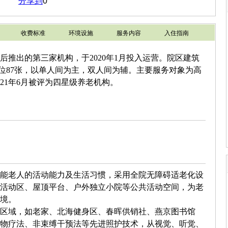
分享到
0
收费标准
环境设施
服务内容
入住指南
后推出的第三家机构，于
2020
年
1
月投入运营。院区建筑
位
87
张，以单人间为主，双人间为辅。主要服务对象为高
21
年
6
月被评为四星级养老机构。
能老人的活动能力及生活习惯，采用全院无障碍适老化设
活动区、屋顶平台、户外独立小院等公共活动空间，为老
境。
区域，如老家、北海健身区、春晖供销社、燕京图书馆
物疗法、非束缚干预法等先进照护技术，从视觉、听觉、