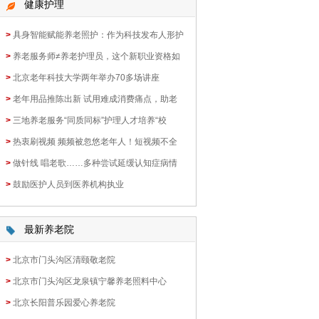
健康护理
>
具身智能赋能养老照护：作为科技发布人形护
>
养老服务师≠养老护理员，这个新职业资格如
>
北京老年科技大学两年举办70多场讲座
>
老年用品推陈出新 试用难成消费痛点，助老
>
三地养老服务“同质同标”护理人才培养“校
>
热衷刷视频 频频被忽悠老年人！短视频不全
>
做针线 唱老歌……多种尝试延缓认知症病情
>
鼓励医护人员到医养机构执业
最新养老院
>
北京市门头沟区清颐敬老院
>
北京市门头沟区龙泉镇宁馨养老照料中心
>
北京长阳普乐园爱心养老院