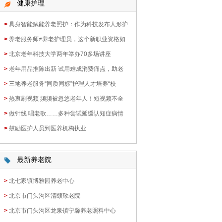
健康护理
>
具身智能赋能养老照护：作为科技发布人形护
>
养老服务师≠养老护理员，这个新职业资格如
>
北京老年科技大学两年举办70多场讲座
>
老年用品推陈出新 试用难成消费痛点，助老
>
三地养老服务“同质同标”护理人才培养“校
>
热衷刷视频 频频被忽悠老年人！短视频不全
>
做针线 唱老歌……多种尝试延缓认知症病情
>
鼓励医护人员到医养机构执业
最新养老院
>
北七家镇博雅园养老中心
>
北京市门头沟区清颐敬老院
>
北京市门头沟区龙泉镇宁馨养老照料中心