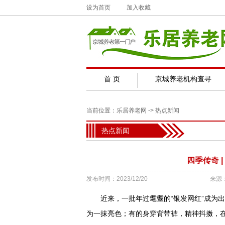
设为首页
加入收藏
首 页
京城养老机构查寻
当前位置：
乐居养老网
->
热点新闻
热点新闻
四季传奇 
发布时间：2023/12/20
来源
近来，一批年过耄耋的“银发网红”成为出
为一抹亮色；有的身穿背带裤，精神抖擞，在城