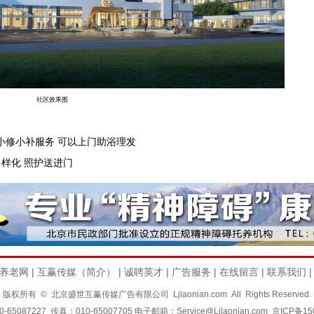
社区效果图
入小修小补服务 可以上门助浴理发
多样化 照护送进门
养老网
|
互赢传媒（简介）
|
诚聘英才
|
广告服务
|
在线留言
|
联系我们
版权所有 © 北京盛世互赢传媒广告有限公司 Ljlaonian.com All Rights Reserved.
-65087227 传真：010-65007705 电子邮箱：Service@Ljlaonian.com
京ICP备15