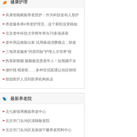
健康护理
>
具身智能赋能养老照护：作为科技发布人形护
>
养老服务师≠养老护理员，这个新职业资格如
>
北京老年科技大学两年举办70多场讲座
>
老年用品推陈出新 试用难成消费痛点，助老
>
三地养老服务“同质同标”护理人才培养“校
>
热衷刷视频 频频被忽悠老年人！短视频不全
>
做针线 唱老歌……多种尝试延缓认知症病情
>
鼓励医护人员到医养机构执业
最新养老院
>
北七家镇博雅园养老中心
>
北京市门头沟区清颐敬老院
>
北京市门头沟区龙泉镇宁馨养老照料中心