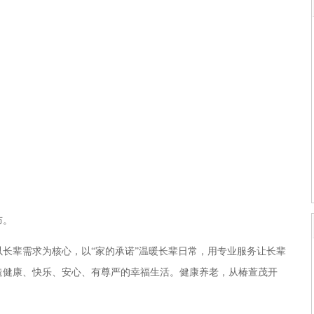
布。
以长辈需求为核心，以
“
家的承诺
”
温暖长辈日常
，用专业服务让
长辈
造健康、快乐、安心、有尊严的幸福生活。
健康养老，从椿萱茂开