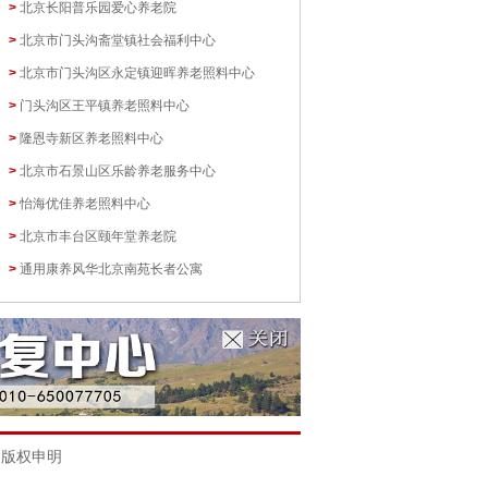
>
北京长阳普乐园爱心养老院
>
北京市门头沟斋堂镇社会福利中心
>
北京市门头沟区永定镇迎晖养老照料中心
>
门头沟区王平镇养老照料中心
>
隆恩寺新区养老照料中心
>
北京市石景山区乐龄养老服务中心
>
怡海优佳养老照料中心
>
北京市丰台区颐年堂养老院
>
通用康养风华北京南苑长者公寓
|
版权申明