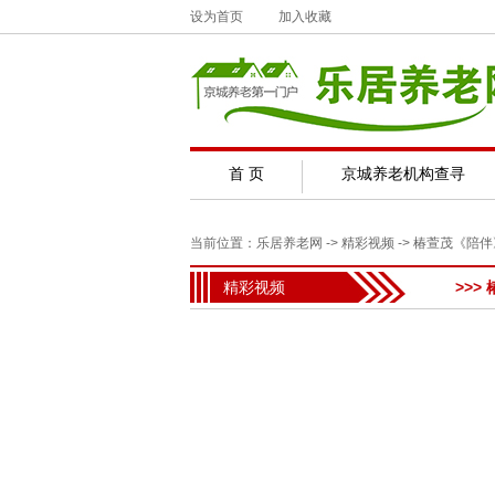
设为首页
加入收藏
首 页
京城养老机构查寻
当前位置：
乐居养老网
->
精彩视频
-> 椿萱茂《陪
精彩视频
>>