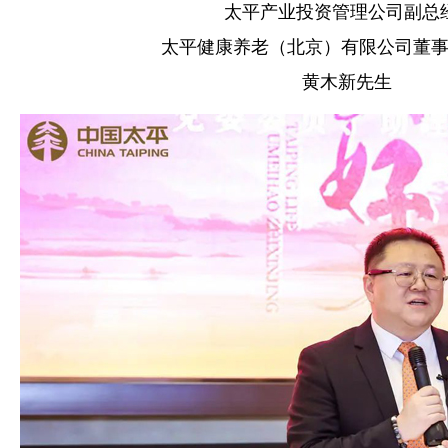
太平产业投资管理公司副总
太平健康养老（北京）有限公司董
黄木新先生