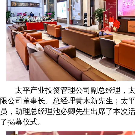
太平产业投资管理公司副总经理，太
限公司董事长、总经理黄木新先生；太
员，助理总经理池必卿先生出席了本次
了揭幕仪式。