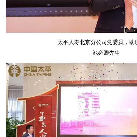
太平人寿北京分公司党委员，助
池必卿先生