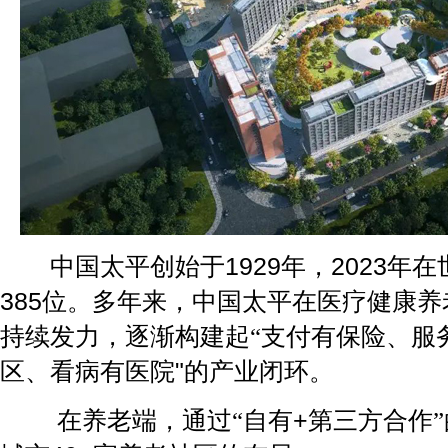
1929
2023
中国太平创始于
年，
年在
385
位。多年来，中国太平在医疗健康养
持续发力，逐渐构建起“支付有保险、服
"
区、看病有医院
的产业闭环。
+
在养老端，通过“自有
第三方合作