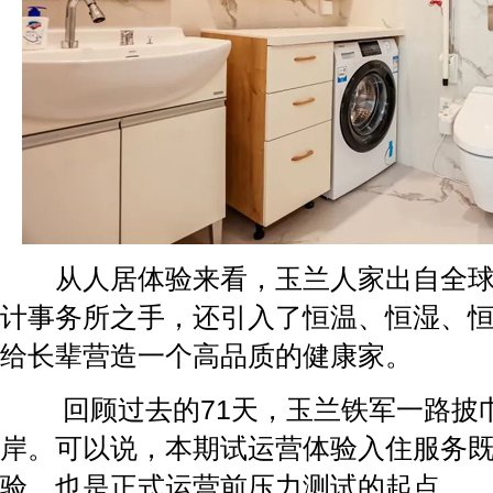
从人居体验来看，玉兰人家出自全球
计事务所之手，还引入了恒温、恒湿、
给长辈营造一个高品质的健康家。
71
回顾过去的
天，玉兰铁军一路披
岸。可以说，本期试运营体验入住服务
验，也是正式运营前压力测试的起点。