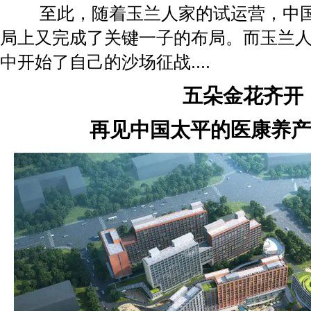
至此，随着玉兰人家的试运营，中国
局上又完成了关键一子的布局。而玉兰
....
中开始了自己的沙场征战
五朵金花齐开
再见中国太平的医康养产