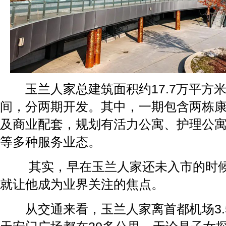
17.
7
玉兰人家总建筑面积约
万平方
间，分两期开发。其中，一期包含两栋
及商业配套，规划有活力公寓、护理公
等多种服务业态。
其实，早在玉兰人家还未入市的时候
就让他成为业界关注的焦点。
3
从交通来看，玉兰人家离首都机场