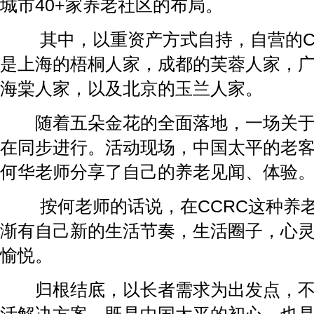
40+
城市
家养老社区的布局。
其中，以重资产方式自持，自营的
是上海的梧桐人家，成都的芙蓉人家，
海棠人家，以及北京的玉兰人家。
随着五朵金花的全面落地，一场关于
在同步进行。活动现场，中国太平的老
何华老师分享了自己的养老见闻、体验
CCRC
按何老师的话说，在
这种养
渐有自己新的生活节奏，生活圈子，心
愉悦。
归根结底，以长者需求为出发点，不