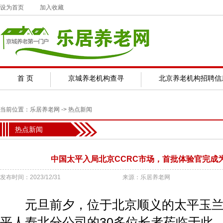
设为首页
加入收藏
首 页
京城养老机构查寻
北京养老机构招聘信
当前位置：
乐居养老网
->
热点新闻
热点新闻
中国太平入局北京CCRC市场，首批体验官完成
发布时间：2023/12/31
来源：乐居养老网
元旦前夕，位于北京顺义的太平玉兰
30
平人寿北分公司的
多位长者莅临于此