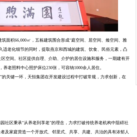
建筑面积66,000㎡，五栋建筑围合形成“庭空间、居空间、飨空间、雅
嵌入适老化细节的同时，提取燕京和西城的建筑、饮食、民俗元素，凸
社区空间。社区提供自理、介助、介护的居住设施和服务，一期建有开
，养老照料中心照护床位230张，可容纳1000余人居住。
”的关键一环，天恒集团在开发建设过程中打破常规，力求创新，在
园社区秉承“从养老到享老”的理念，力求打破传统养老机构中阻碍社
长者及家庭营造一个开放式、邻里式、共享、共建、共治的具有浓郁人