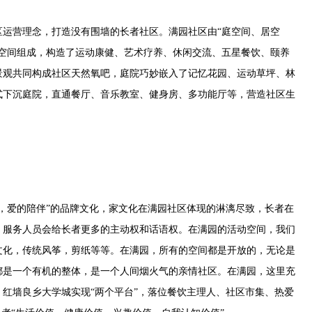
营理念，打造没有围墙的长者社区。满园社区由“庭空间、居空
大空间组成，构造了运动康健、艺术疗养、休闲交流、五星餐饮、颐养
景观共同构成社区天然氧吧，庭院巧妙嵌入了记忆花园、运动草坪、林
式下沉庭院，直通餐厅、音乐教室、健身房、多功能厅等，营造社区生
爱的陪伴”的品牌文化，家文化在满园社区体现的淋漓尽致，长者在
，服务人员会给长者更多的主动权和话语权。在满园的活动空间，我们
文化，传统风筝，剪纸等等。在满园，所有的空间都是开放的，无论是
都是一个有机的整体，是一个人间烟火气的亲情社区。在满园，这里充
红墙良乡大学城实现“两个平台”，落位餐饮主理人、社区市集、热爱