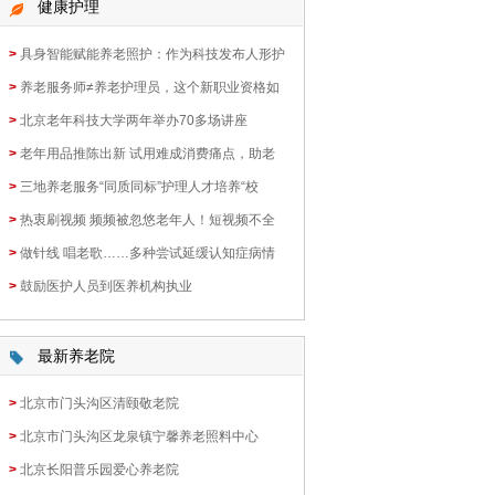
健康护理
>
具身智能赋能养老照护：作为科技发布人形护
>
养老服务师≠养老护理员，这个新职业资格如
>
北京老年科技大学两年举办70多场讲座
>
老年用品推陈出新 试用难成消费痛点，助老
>
三地养老服务“同质同标”护理人才培养“校
>
热衷刷视频 频频被忽悠老年人！短视频不全
>
做针线 唱老歌……多种尝试延缓认知症病情
>
鼓励医护人员到医养机构执业
最新养老院
>
北京市门头沟区清颐敬老院
>
北京市门头沟区龙泉镇宁馨养老照料中心
>
北京长阳普乐园爱心养老院