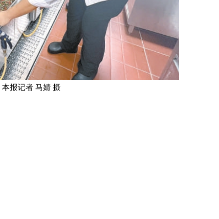
本报记者 马婧 摄