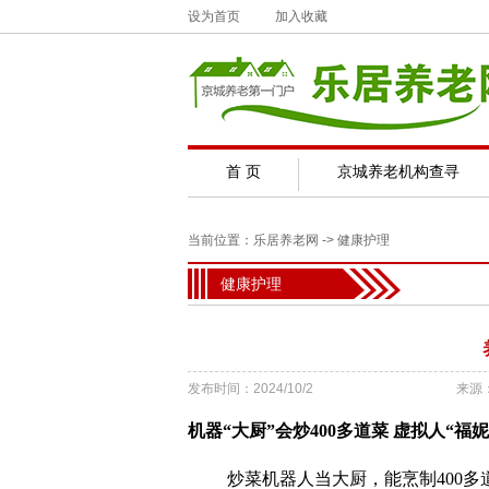
设为首页
加入收藏
首 页
京城养老机构查寻
当前位置：
乐居养老网
->
健康护理
健康护理
发布时间：2024/10/2
来源
机器“大厨”会炒400多道菜 虚拟人“福
炒菜机器人当大厨，能烹制400多